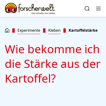
Zu Hauptinhalt springen
Zu Footer springen
quick
search
Suchen
Men
Experimente
Kleben
Kartoffelstärke
Wie bekomme ich
die Stärke aus der
Kartoffel?