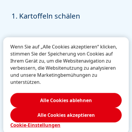
1. Kartoffeln schälen
2.
Wenn Sie auf „Alle Cookies akzeptieren“ klicken,
stimmen Sie der Speicherung von Cookies auf
Ihrem Gerät zu, um die Websitenavigation zu
verbessern, die Websitenutzung zu analysieren
und unsere Marketingbemühungen zu
unterstützen.
Schäle die Kartoffeln und achte darauf, dass du
Rei
sauber arbeitest. Dann kannst du sie nach dem
Küc
Alle Cookies ablehnen
Experiment noch weiter verwenden.
dabe
an d
Alle Cookies akzeptieren
Cookie-Einstellungen