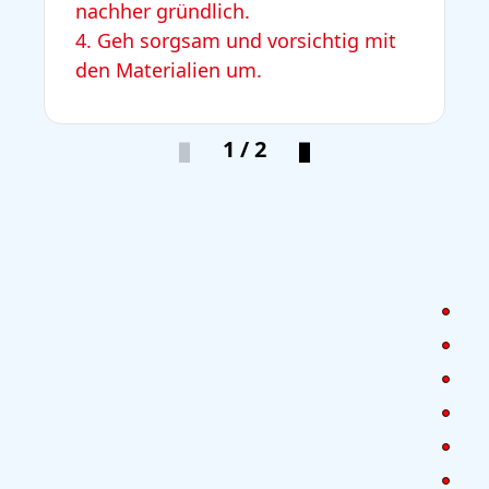
nachher gründlich.
4. Geh sorgsam und vorsichtig mit
den Materialien um.
1 / 2
Du
Ku
Tri
Löf
Ko
Her
Me