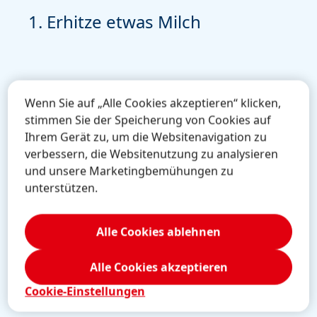
1. Erhitze etwas Milch
2.
Wenn Sie auf „Alle Cookies akzeptieren“ klicken,
stimmen Sie der Speicherung von Cookies auf
Ihrem Gerät zu, um die Websitenavigation zu
verbessern, die Websitenutzung zu analysieren
und unsere Marketingbemühungen zu
unterstützen.
Erhitze vorsichtig ca. 40 mL Milch in einem
Gib 
Kochtopf oder mit der Mikrowelle. Die Milch
und
Alle Cookies ablehnen
darf nicht kochen, sondern sollte nur 50-60 °
die 
Celsius warm werden.
Alle Cookies akzeptieren
Cookie-Einstellungen