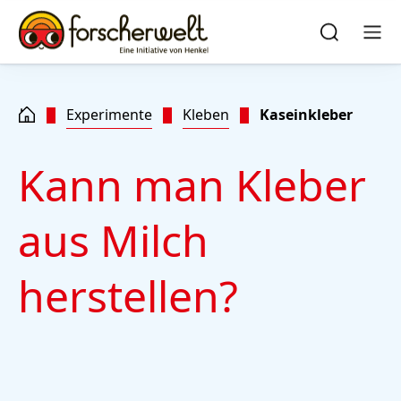
Zu Hauptinhalt springen
Zu Footer springen
quick
search
Suchen
Men
Experimente
Kleben
Kaseinkleber
Kann man Kleber
aus Milch
herstellen?