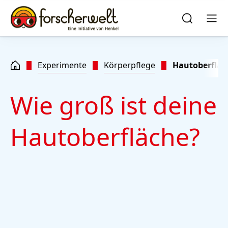
Zu Hauptinhalt springen
Zu Footer springen
quick
search
Suchen
Men
Experimente
Körperpflege
Hautoberfläc
Wie groß ist deine
Hautoberfläche?