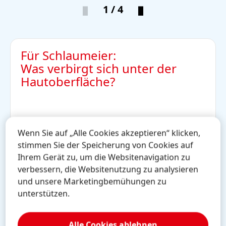
1 / 4
Für Schlaumeier:
Antwort
Was verbirgt sich unter der
Von der Haut können wir nur die Oberfläche
Hautoberfläche?
sehen. Sie ist in Wirklichkeit ein aus mehreren
Schichten bestehendes Organ. Die Bestandteile
der Haut erfüllen verschiedene Funktionen:
Lederhaut: Sie befindet sich zwischen Oberhaut
Wenn Sie auf „Alle Cookies akzeptieren“ klicken,
und Unterhaut. In ihr befinden sich viele
stimmen Sie der Speicherung von Cookies auf
Nerven, Blutgefäße und andere Bestandteile wie
Ihrem Gerät zu, um die Websitenavigation zu
Schweißdrüsen.
verbessern, die Websitenutzung zu analysieren
Unterhaut: Die Unterhaut bildet die unterste
und unsere Marketingbemühungen zu
Schicht der Haut. Hier befindet sich das
unterstützen.
Fettgewebe.
Haare: Die Haare beginnen schon in der
Alle Cookies ablehnen