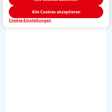
Lederhaut und reichen bis an die
Hautoberfläche. Sie werden durch kleine
Alle Cookies akzeptieren
Muskeln bewegt und schützen vor
Sonnenstrahlen und Wärmeverlust.
Cookie-Einstellungen
Talgdrüsen: Sie befinden sich meistens im
oberen Teil der Lederhaut am Rand der Haare.
Sie bilden Fett, das Haut und Haare schützt.
Oberhaut: Sie ist die äußerste Hautschicht und
damit unsere Schutzhülle gegenüber der
Umwelt.
Nerven: Sie befinden sich in der Unterhaut und
der Lederhaut. Durch sie spüren wir
Berührungen und Schmerz. Manche von ihnen
haben ein ovales Ende.
Blutgefäße: Sie versorgen die Haut mit
Nährstoffen und Sauerstoff.
Schweißdrüsen: Ihre verknäuelten Schläuche
befinden sich tief in der Haut. Sie winden sich