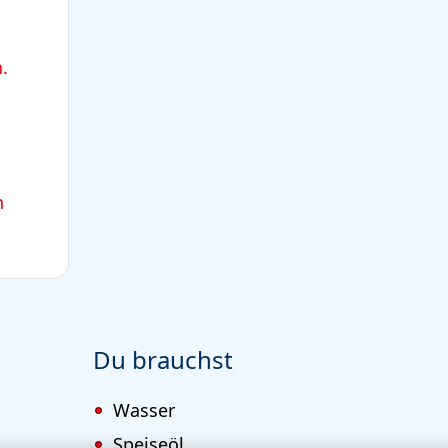
.
n
Du brauchst
Wasser
Speiseöl