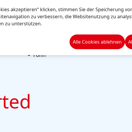
Kleine Mengen unterschiedlicher
okies akzeptieren“ klicken, stimmen Sie der Speicherung vo
itenavigation zu verbessern, die Websitenutzung zu analy
Milchsorten, Sahne, Kaffeesahne,
 zu unterstützen.
Vollmilch, Hafermilch
Pipetten oder Tropfer von Nasentropfe
Alle Cookies ablehnen
A
Filter- oder Löschpapier
Föhn
rted