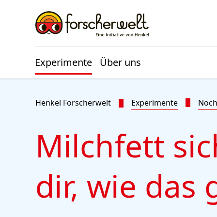
Zu Hauptinhalt springen
Zu Footer springen
Experimente
Über uns
Henkel Forscherwelt
Experimente
Noch
Milchfett si
dir, wie das 